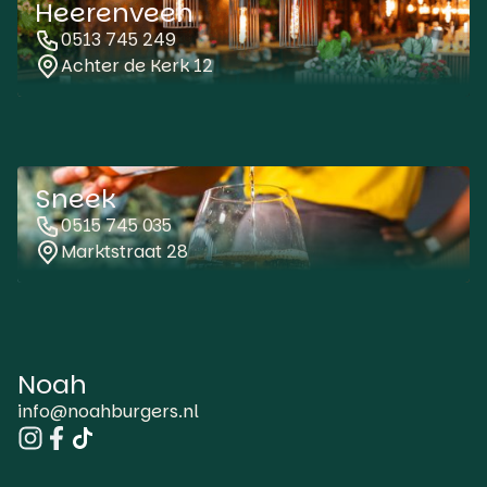
Heerenveen
0513 745 249
Achter de Kerk 12
Sneek
0515 745 035
Marktstraat 28
Noah
info@noahburgers.nl